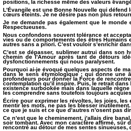
positions, la richesse même des valeurs évangé
L’Évangile est une Bonne Nouvelle qui défend les
cœurs
éteints. Je ne désire pas non plus retour
Je ne demande pas également que le monde enti
Respectueuses.
Nous confondons souvent tolérance et acceptat
vies ou de comportements des êtres Humains et c
autres sans a priori. C’est vouloir s’enrichir d
C’est se dépasser, sublimer autrui dans son 
chemin de l’Amour après tant de détours idéolo
dysfonctionnements qui nous paralysent.
Pourquoi ai-je évoqué quelques aspects de ma vi
dans le sens étymologique ; qui donne une âm
profondeurs pour donner la Force de rencontrer 
contemplation qu’il inspire. Puis, le retrait da
existence surbookée mais dans laquelle règne 
les comprendre sans toutefois toujours acquies
Écrire pour exprimer les révoltes, les joies, les
mentir les mots, ne pas les blesser inutilemen
ce que je suis et ce que d’autres n’osent pas dir
Ce n’est que le cheminement, j’allais dire bana
soir tombant. Avec mon caractère affirmé, sûr d
rencontré au détour de mes sentes sinueuses, 