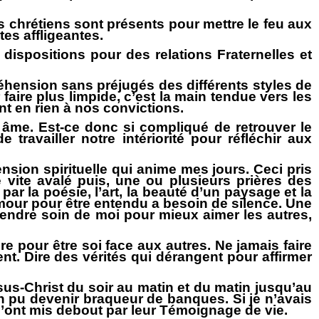
es chrétiens sont présents pour mettre le feu aux
es affligeantes.
ispositions pour des relations Fraternelles et
hension sans préjugés des différents styles de
aire plus limpide, c’est la main tendue vers les
nt en rien à nos convictions.
âme. Est-ce donc si compliqué de retrouver le
travailler notre intériorité pour réfléchir aux
nsion spirituelle qui anime mes jours. Ceci pris
vite avalé puis, une ou plusieurs prières des
r la poésie, l’art, la beauté d’un paysage et la
’Amour pour être entendu a besoin de silence. Une
endre soin de moi pour mieux aimer les autres,
ire pour être soi face aux autres. Ne jamais faire
t. Dire des vérités qui dérangent pour affirmer
sus-Christ du soir au matin et du matin jusqu’au
en pu devenir braqueur de banques. Si je n’avais
ont mis debout par leur Témoignage de vie.