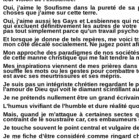
Oui, j’aime le Soufisme dans la pureté de sa
choses que j’aime sur cette terre.
Oui, j’aime aussi les Gays et Lesbiennes qui 
qui excluent définitivement les autres de votre 
pas tout simplement parce qu’un travail psycholo
Et lorsque je donne de tels repères, me voici t
mon côté décalé socialement. Ne jugez point afi
Mon approche des paradigmes de nos sociétés es
de cette manne christique qui me fait tendre la m
Mes inspirations viennent de mes prières dans 
souffle les mots ou les gestes pour combattre t
est avec ses meurtrissures et ses mépris.
Je suis pas un intégriste chrétien regardant le
l’amour de Dieu qui voit le diamant scintillant 
Je ne prétends nullement être un grand écriva
L’humus vivifiant de l’humble et dure réalité quo
Mais, quand je m’attaque à certaines sectes q
contraint de le soustraire car, ces embaumeurs
Je touche souvent le point central et vulgaire de 
Je me fiche d’être considéré comme ringard chr