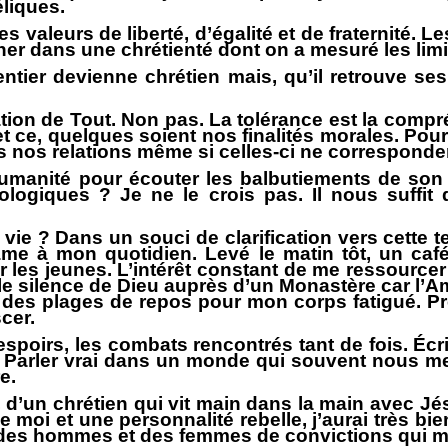
liques.
 valeurs de liberté, d’égalité et de fraternité. L
ner dans une chrétienté dont on a mesuré les limit
er devienne chrétien mais, qu’il retrouve ses d
ion de Tout. Non pas. La tolérance est la compré
e, quelques soient nos finalités morales. Pour f
ans nos relations même si celles-ci ne corresponde
humanité pour écouter les balbutiements de son 
giques ? Je ne le crois pas. Il nous suffit de 
e ? Dans un souci de clarification vers cette te
e à mon quotidien. Levé le matin tôt, un café 
les jeunes. L’intérêt constant de me ressourcer pa
ns le silence de Dieu auprès d’un Monastère car l
des plages de repos pour mon corps fatigué. Pr
cer.
 espoirs, les combats rencontrés tant de fois. Écr
t. Parler vrai dans un monde qui souvent nous men
e.
l, d’un chrétien qui vit main dans la main avec Jé
e moi et une personnalité rebelle, j’aurai très bi
des hommes et des femmes de convictions qui m’