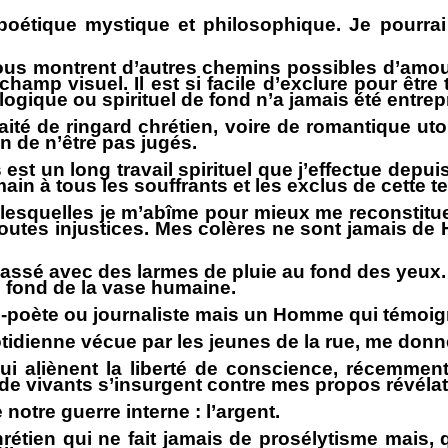
 poétique mystique et philosophique. Je pourra
nous montrent d’autres chemins possibles d’amour
champ visuel. Il est si facile d’exclure pour être
gique ou spirituel de fond n’a jamais été entrepr
raité de ringard chrétien, voire de romantique ut
n de n’être pas jugés.
t un long travail spirituel que j’effectue depui
ain à tous les souffrants et les exclus de cette t
lesquelles je m’abîme pour mieux me reconstituer
outes injustices. Mes colères ne sont jamais de H
 passé avec des larmes de pluie au fond des yeux
au fond de la vase humaine.
in-poète ou journaliste mais un Homme qui témoi
tidienne vécue par les jeunes de la rue, me donne l
ui aliènent la liberté de conscience, récemmen
 de vivants s’insurgent contre mes propos révélat
notre guerre interne : l’argent.
étien qui ne fait jamais de prosélytisme mais, q