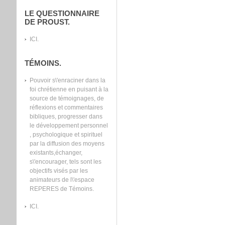
LE QUESTIONNAIRE
DE PROUST.
ICI.
TÉMOINS.
Pouvoir s\'enraciner dans la
foi chrétienne en puisant à la
source de témoignages, de
réflexions et commentaires
bibliques, progresser dans
le développement personnel
, psychologique et spirituel
par la diffusion des moyens
existants,échanger,
s\'encourager, tels sont les
objectifs visés par les
animateurs de l\'espace
REPERES de Témoins.
ICI.