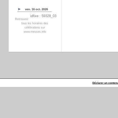
ven. 16 oct. 2026
idfixe : 59328_03
Retrouvez
tous les horaires des
célébrations sur
www.messes.info
Déclarer un contenu 