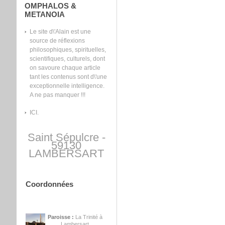
OMPHALOS &
METANOIA
Le site d\'Alain est une
source de réflexions
philosophiques, spirituelles,
scientifiques, culturels, dont
on savoure chaque article
tant les contenus sont d\'une
exceptionnelle intelligence.
A ne pas manquer !!!
ICI.
Saint Sépulcre -
59130
LAMBERSART
Coordonnées
Paroisse :
La Trinité à
Lambersart