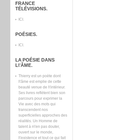
FRANCE
TÉLÉVISIONS.
ICI.
POÉSIES.
ICI.
LA POÉSIE DANS
L\'ÂME.
Thierry est un poète dont
l\'âme est emplie de cette
beauté venue de l\'intérieur.
Ses livres reflètent bien son
parcours pour exprimer la
Vie avec des mots qui
transcendent nos
superficielles approches des
réalités. Un Homme de
talent à n\'en pas douter,
ouvert sur le monde,
l\'existence et tout ce qui fait