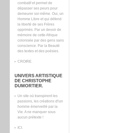
combatif et permet de
dépasser ses peurs pour
demeurer soi-même. Oui, un
Homme Libre et qui défend
la liberté de ses Frères
opprimés. Par un devoir de
mémoire de cette Afrique
colonisée par des gens sans
conscience. Par la Beauté
des textes et des poésies.
CROIRE.
UNIVERS ARTISTIQUE
DE CHRISTOPHE
DUMORTIER.
Un site où transpirent les
passions, les créations d\'un
homme émerveillé par la
Vie. A ne manquer sous
aucun prétexte !
ICI.