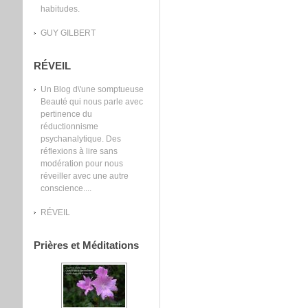
habitudes.
GUY GILBERT
RÉVEIL
Un Blog d\'une somptueuse
Beauté qui nous parle avec
pertinence du
réductionnisme
psychanalytique. Des
réflexions à lire sans
modération pour nous
réveiller avec une autre
conscience....
RÉVEIL
Prières et Méditations