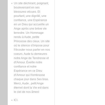
Un site déchirant, poignant,
bouleversant en ses
blessures vécues. Et
pourtant, une dignité, une
confiance, une Espérance
en un Dieu qui accueille un
Ange après une brève vie
terrestre. Un Hommage
rendu à Aude, petite
Princesse des cieux. Un site
où le silence s\'impose pour
l\'écouter nous parler en nos
coeurs. Aude tu demeures
notre Ange de Tendresse et
d\'Amour. Éveille notre
confiance et notre
Espérance en ce Dieu
d\'Amour qui t\'embrasse
chaque jour dans Ses bras.
Merci, Aude , petit Ange
éternel dont la Vie est dans
le ciel de nos âmes!
ICI.