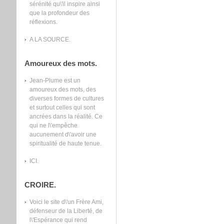
sérénité qu\'il inspire ainsi
que la profondeur des
réflexions.
A LA SOURCE.
Amoureux des mots.
Jean-Plume est un
amoureux des mots, des
diverses formes de cultures
et surtout celles qui sont
ancrées dans la réalité. Ce
qui ne l\'empêche
aucunement d\'avoir une
spiritualité de haute tenue.
ICI.
CROIRE.
Voici le site d\'un Frère Ami,
défenseur de la Liberté, de
l\'Espérance qui rend