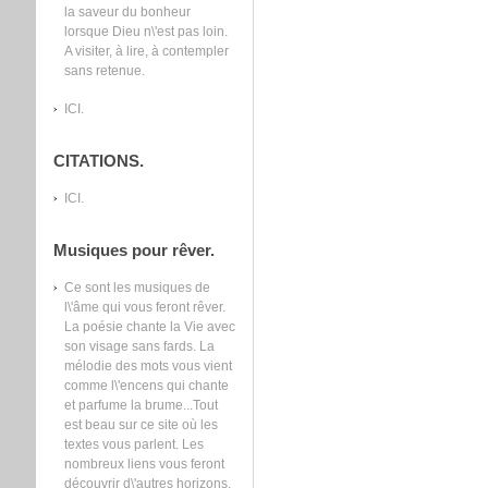
la saveur du bonheur
lorsque Dieu n\'est pas loin.
A visiter, à lire, à contempler
sans retenue.
ICI.
CITATIONS.
ICI.
Musiques pour rêver.
Ce sont les musiques de
l\'âme qui vous feront rêver.
La poésie chante la Vie avec
son visage sans fards. La
mélodie des mots vous vient
comme l\'encens qui chante
et parfume la brume...Tout
est beau sur ce site où les
textes vous parlent. Les
nombreux liens vous feront
découvrir d\'autres horizons.