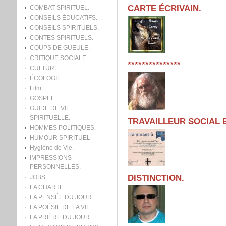
CARTE ÉCRIVAIN.
COMBAT SPIRITUEL.
CONSEILS ÉDUCATIFS.
CONSEILS SPIRITUELS.
CONTES SPIRITUELS.
COUPS DE GUEULE.
CRITIQUE SOCIALE.
***************
CULTURE.
ÉCOLOGIE.
Film
GOSPEL
GUIDE DE VIE
SPIRITUELLE.
TRAVAILLEUR SOCIAL E
HOMMES POLITIQUES.
HUMOUR SPIRITUEL
Hygiène de Vie.
IMPRESSIONS
PERSONNELLES.
DISTINCTION.
JOBS
LA CHARTE.
LA PENSÉE DU JOUR.
LA POÉSIE DE LA VIE
LA PRIÈRE DU JOUR.