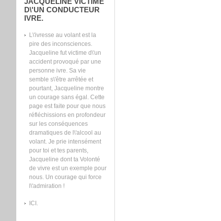
JACQUELINE VICTIME
D\'UN CONDUCTEUR
IVRE.
L\'ivresse au volant est la
pire des inconsciences.
Jacqueline fut victime d\'un
accident provoqué par une
personne ivre. Sa vie
semble s\'être arrêtée et
pourtant, Jacqueline montre
un courage sans égal. Cette
page est faite pour que nous
réfléchissions en profondeur
sur les conséquences
dramatiques de l\'alcool au
volant. Je prie intensément
pour toi et tes parents,
Jacqueline dont ta Volonté
de vivre est un exemple pour
nous. Un courage qui force
l\'admiration !
ICI.