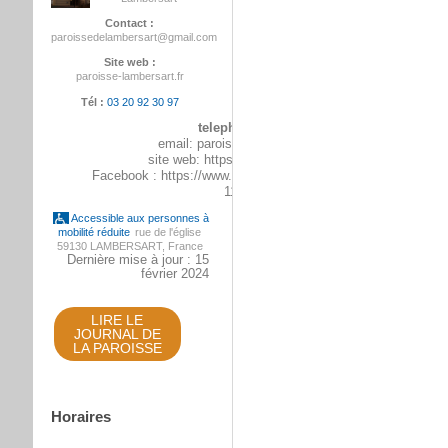
Contact :
paroissedelambersart@gmail.com
Site web :
paroisse-lambersart.fr
Tél :
03 20 92 30 97
telephone:
03 20 92 30 97
email: paroissedelambersart@gmail.com
site web: https://paroissetrinite-lambersart.fr
Facebook : https://www.facebook.com/Paroisse-de-Lambersar
115600607012747
Accessible aux personnes à
mobilité réduite
rue de l'église
59130 LAMBERSART, France
Dernière mise à jour : 15
février 2024
LIRE LE
JOURNAL DE
LA PAROISSE
Horaires