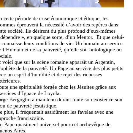
n cette période de crise économique et éthique, les
ommes éprouvent la nécessité d’avoir des repères dans
ette société. Ils désirent du plus profond d’eux-mêmes
 dépendre », en quelque sorte, d’un Mentor.
Et que celui-
i connaisse leurs conditions de vie. Un humain au service
e l’Humain et de sa pauvreté, qu’elle soit ontologique ou
ociale.
t voici que sur la scène romaine apparaît un Argentin,
rophète de la pauvreté. Un Pape au service des plus petits
vec un esprit d’humilité et de rejet des richesses
xtérieures.
oute une spiritualité forgée chez les Jésuites grâce aux
xercices d’Ignace de Loyola.
orge Bergoglio a maintenu durant toute son existence son
œu de pauvreté jésuistique.
e plus, il fréquentait assidûment les favelas avec une
pproche franciscaine.
n Pape quasiment universel pour cet archevêque de
uenos Aires.