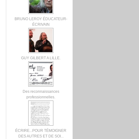
BRUNO LEROY ÉDUCATEUR-
ÉCRIVAIN
GUY GILBERT A LILLE.
Des reconnaissances
professionnelles.
ÉCRIRE...POUR TÉMOIGNER
DES AUTRES ET DE SOI...