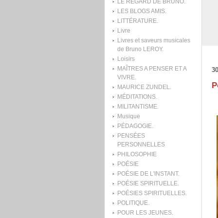
LE REGARD DE BRUNO.
LES BLOGS AMIS.
LITTÉRATURE.
Livre
Livres et saveurs musicales
de Bruno LEROY.
Loisirs
MAÎTRES A PENSER ET A
30
VIVRE.
P
MAURICE ZUNDEL.
MÉDITATIONS.
MILITANTISME.
Musique
PÉDAGOGIE.
PENSÉES
PERSONNELLES
PHILOSOPHIE
POÉSIE
POÉSIE DE L'INSTANT.
POÉSIE SPIRITUELLE.
POÉSIES SPIRITUELLES.
POLITIQUE.
POUR LES JEUNES.