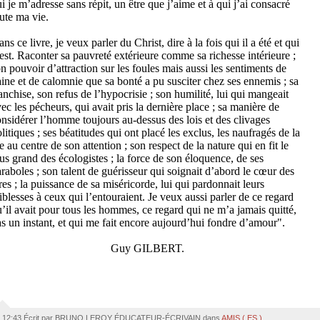
i je m’adresse sans répit, un être que j’aime et à qui j’ai consacré
ute ma vie.
ns ce livre, je veux parler du Christ, dire à la fois qui il a été et qui
 est. Raconter sa pauvreté extérieure comme sa richesse intérieure ;
n pouvoir d’attraction sur les foules mais aussi les sentiments de
ine et de calomnie que sa bonté a pu susciter chez ses ennemis ; sa
anchise, son refus de l’hypocrisie ; son humilité, lui qui mangeait
ec les pécheurs, qui avait pris la dernière place ; sa manière de
nsidérer l’homme toujours au-dessus des lois et des clivages
litiques ; ses béatitudes qui ont placé les exclus, les naufragés de la
e au centre de son attention ; son respect de la nature qui en fit le
us grand des écologistes ; la force de son éloquence, de ses
raboles ; son talent de guérisseur qui soignait d’abord le cœur des
res ; la puissance de sa miséricorde, lui qui pardonnait leurs
iblesses à ceux qui l’entouraient. Je veux aussi parler de ce regard
’il avait pour tous les hommes, ce regard qui ne m’a jamais quitté,
s un instant, et qui me fait encore aujourd’hui fondre d’amour".
Guy GILBERT.
12:43 Écrit par BRUNO LEROY ÉDUCATEUR-ÉCRIVAIN dans
AMIS ( ES )