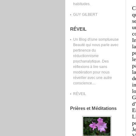
habitudes.
C
q
GUY GILBERT
se
u
RÉVEIL
c
I
Un Blog d\'une somptueuse
Beauté qui nous parle avec
l
pertinence du
p
réductionnisme
l
psychanalytique. Des
p
réflexions à lire sans
l
modération pour nous
d
réveiller avec une autre
conscience....
i
l
RÉVEIL
G
d
Prières et Méditations
E
L
p
J
V