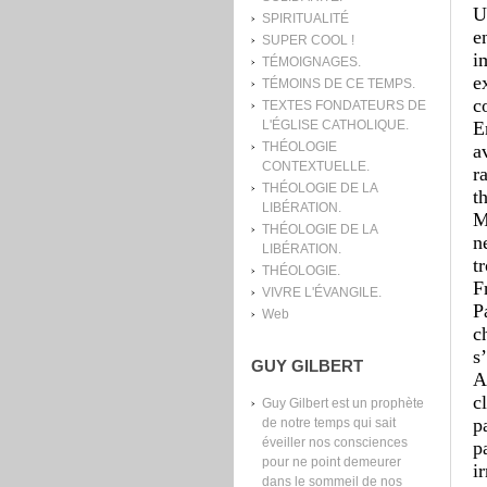
U
SPIRITUALITÉ
e
SUPER COOL !
i
TÉMOIGNAGES.
e
TÉMOINS DE CE TEMPS.
c
TEXTES FONDATEURS DE
E
L'ÉGLISE CATHOLIQUE.
THÉOLOGIE
a
CONTEXTUELLE.
r
THÉOLOGIE DE LA
t
LIBÉRATION.
M
THÉOLOGIE DE LA
n
LIBÉRATION.
t
THÉOLOGIE.
F
VIVRE L'ÉVANGILE.
P
Web
c
s
GUY GILBERT
A
c
Guy Gilbert est un prophète
p
de notre temps qui sait
éveiller nos consciences
p
pour ne point demeurer
i
dans le sommeil de nos