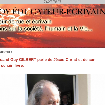
7427 7827
/08/2013
uand Guy GILBERT parle de Jésus-Christ et de son
rochain livre.