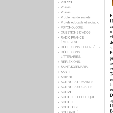
PRESSE.
Prières
Prières.
E
Problèmes de société.
H
Projets éducatifs et sociaux.
c
PSYCHOLOGIE.
«
QUESTIONS D'ADOS.
c
RADIO FRANCE
d
ÉMERGENCE
s
RÉFLEXIONS ET PENSÉES
E
RÉFLEXIONS
LITTÉRAIRES.
p
RÉFLEXIONS.
a
SAINT JOSÉMARIA.
e
SANTÉ.
T
Science
e
SCIENCES HUMAINES
J
SCIENCES SOCIALES.
v
SOCIAL.
D
SOCIÉTÉ ET POLITIQUE.
a
SOCIÉTÉ.
U
SOCIOLOGIE.
B
SOLIDARITÉ.