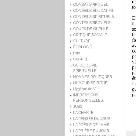
qu
COMBAT SPIRITUEL.
to
CONSEILS ÉDUCATIFS.
CONSEILS SPIRITUELS.
Da
CONTES SPIRITUELS.
il
so
COUPS DE GUEULE.
ha
CRITIQUE SOCIALE.
fr
CULTURE.
av
ÉCOLOGIE.
co
Film
po
GOSPEL
vi
GUIDE DE VIE
pl
SPIRITUELLE.
pa
HOMMES POLITIQUES.
êt
HUMOUR SPIRITUEL
fa
qu
Hygiène de Vie.
pa
IMPRESSIONS
PERSONNELLES.
JOBS
LA CHARTE.
LA PENSÉE DU JOUR.
LA POÉSIE DE LA VIE
LA PRIÈRE DU JOUR.