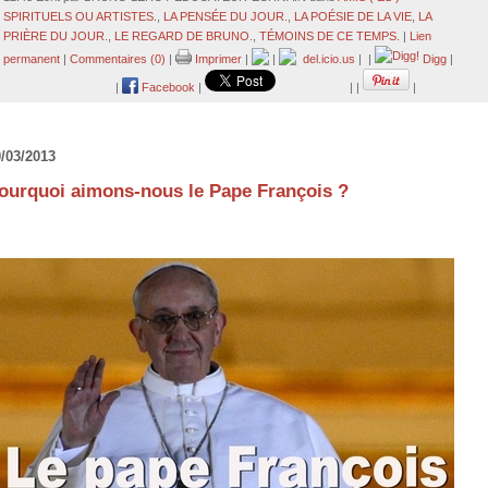
SPIRITUELS OU ARTISTES.
,
LA PENSÉE DU JOUR.
,
LA POÉSIE DE LA VIE
,
LA
PRIÈRE DU JOUR.
,
LE REGARD DE BRUNO.
,
TÉMOINS DE CE TEMPS.
|
Lien
permanent
|
Commentaires (0)
|
Imprimer
|
|
del.icio.us
|
|
Digg
|
|
Facebook
|
|
|
|
/03/2013
ourquoi aimons-nous le Pape François ?