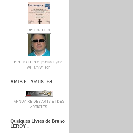
DISTINCTION.
BRUNO LEROY, pseudonyme :
William Wilson.
ARTS ET ARTISTES.
ANNUAIRE DES ARTS ET DES
ARTISTES.
Quelques Livres de Bruno
LEROY...