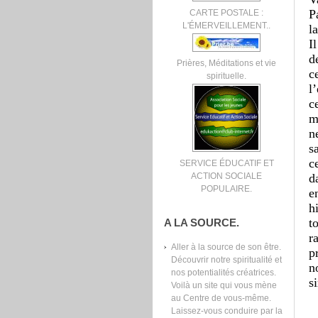
P
CARTE POSTALE :
L'ÉMERVEILLEMENT..
l
I
d
Prières, Méditations et vie
c
spirituelle.
l
ce
m
n
s
c
SERVICE ÉDUCATIF ET
d
ACTION SOCIALE
POPULAIRE.
e
h
t
A LA SOURCE.
r
Aller à la source de son être.
p
Découvrir notre spiritualité et
n
nos potentialités créatrices.
s
Voilà un site qui vous mène
au Centre de vous-même.
Laissez-vous conduire par la