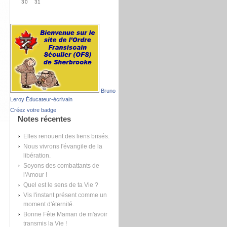
30
31
Bruno
Leroy Éducateur-écrivain
Créez votre badge
Notes récentes
Elles renouent des liens brisés.
Nous vivrons l'évangile de la
libération.
Soyons des combattants de
l'Amour !
Quel est le sens de ta Vie ?
Vis l'instant présent comme un
moment d'éternité.
Bonne Fête Maman de m'avoir
transmis la Vie !