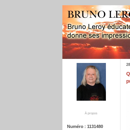
28
Q
p
À propos
Numéro : 1131480