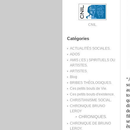
CNIL.
Catégories
ACTUALITÉS SOCIALES.
ADOS
AMIS ( ES ) SPIRITUELS OU
ARTISTES.
ARTISTES.
Blog
"A
BRIBES THÉOLOGIQUES.
so
Ces petits bouts de Vie.
au
Ces petits bouts d'existence.
to
qu
CHRISTIANISME SOCIAL.
di
CHRONIQUE BRUNO
de
LEROY
fi
CHRONIQUES.
se
CHRONIQUE DE BRUNO
êt
LEROY.