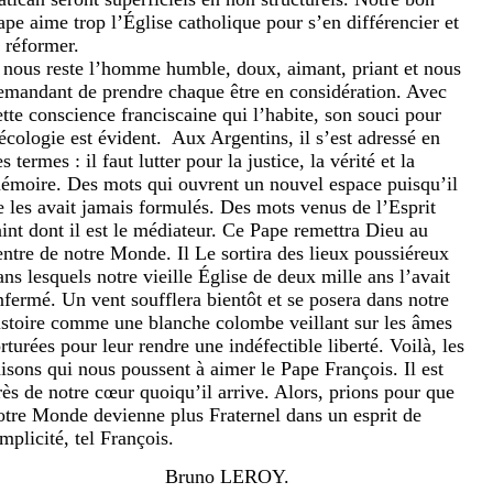
ape aime trop l’Église catholique pour s’en différencier et
a réformer.
l nous reste l’homme humble, doux, aimant, priant et nous
emandant de prendre chaque être en considération. Avec
ette conscience franciscaine qui l’habite, son souci pour
’écologie est évident.
Aux Argentins, il s’est adressé en
s termes : il faut lutter pour la justice, la vérité et la
émoire. Des mots qui ouvrent un nouvel espace puisqu’il
e les avait jamais formulés. Des mots venus de l’Esprit
aint dont il est le médiateur. Ce Pape remettra Dieu au
entre de notre Monde. Il Le sortira des lieux poussiéreux
ans lesquels notre vieille Église de deux mille ans l’avait
nfermé. Un vent soufflera bientôt et se posera dans notre
istoire comme une blanche colombe veillant sur les âmes
orturées pour leur rendre une indéfectible liberté. Voilà, les
aisons qui nous poussent à aimer le Pape François. Il est
rès de notre cœur quoiqu’il arrive. Alors, prions pour que
otre Monde devienne plus Fraternel dans un esprit de
implicité, tel François.
Bruno LEROY.