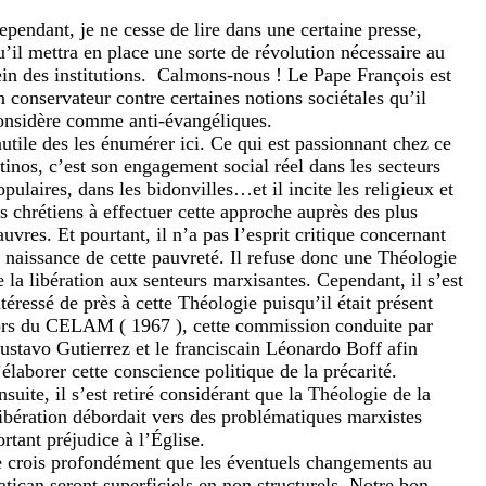
ependant, je ne cesse de lire dans une certaine presse,
u’il mettra en place une sorte de révolution nécessaire au
in des institutions.
Calmons-nous ! Le Pape François est
n conservateur contre certaines notions sociétales qu’il
onsidère comme anti-évangéliques.
nutile des les énumérer ici. Ce qui est passionnant chez ce
atinos, c’est son engagement social réel dans les secteurs
opulaires, dans les bidonvilles…et il incite les religieux et
es chrétiens à effectuer cette approche auprès des plus
auvres. Et pourtant, il n’a pas l’esprit critique concernant
a naissance de cette pauvreté. Il refuse donc une Théologie
e la libération aux senteurs marxisantes. Cependant, il s’est
ntéressé de près à cette Théologie puisqu’il était présent
ors du CELAM ( 1967 ), cette commission conduite par
ustavo Gutierrez et le franciscain Léonardo Boff afin
’élaborer cette conscience politique de la précarité.
nsuite, il s’est retiré considérant que la Théologie de la
ibération débordait vers des problématiques marxistes
ortant préjudice à l’Église.
e crois profondément que les éventuels changements au
atican seront superficiels en non structurels. Notre bon