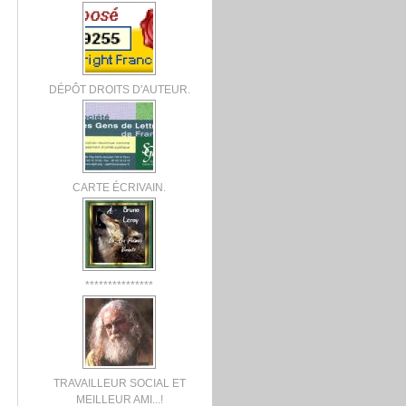
DÉPÔT DROITS D'AUTEUR.
CARTE ÉCRIVAIN.
***************
TRAVAILLEUR SOCIAL ET
MEILLEUR AMI...!