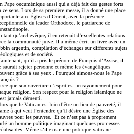
n Pape oecuménique aussi qui a déjà fait des gestes forts
n ce sens. Lors de sa première messe, il a donné une place
mportante aux Églises d’Orient, avec la présence
xceptionnelle du leader Orthodoxe, le patriarche de
onstantinople.
n tant qu’archevêque, il entretenait d’excellentes relations
vec la communauté juive. Il a même écrit un livre avec un
abbin argentin, compilation d’échanges sur différents sujets
héologiques et de société.
aintenant, qu’il a pris le prénom de François d’Assise, il
e saurait rejeter personne et même les évangéliques
rouvent grâce à ses yeux . Pourquoi aimons-nous le Pape
rançois ?
arce que son ouverture d’esprit est un rayonnement pour
haque religion. Son respect pour la religion islamique ne
’est jamais démenti.
lors que le Vatican est loin d’être un lieu de pauvreté, il
lame à qui veut l’entendre qu’il désire une Église des
auvres pour les pauvres.
Et ce n’est pas à proprement
arlé un homme politique imaginant quelques promesses
rréalisables. Même s’il existe une politique vaticane.