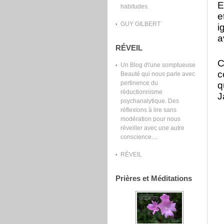
E
habitudes.
e
GUY GILBERT
i
a
RÉVEIL
C
Un Blog d\'une somptueuse
c
Beauté qui nous parle avec
pertinence du
q
réductionnisme
J
psychanalytique. Des
réflexions à lire sans
modération pour nous
réveiller avec une autre
conscience....
RÉVEIL
Prières et Méditations