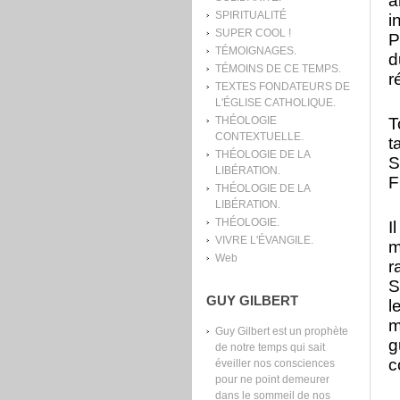
a
SPIRITUALITÉ
i
SUPER COOL !
P
TÉMOIGNAGES.
d
TÉMOINS DE CE TEMPS.
r
TEXTES FONDATEURS DE
L'ÉGLISE CATHOLIQUE.
T
THÉOLOGIE
CONTEXTUELLE.
t
THÉOLOGIE DE LA
S
LIBÉRATION.
F
THÉOLOGIE DE LA
LIBÉRATION.
THÉOLOGIE.
I
VIVRE L'ÉVANGILE.
m
Web
r
S
GUY GILBERT
l
m
Guy Gilbert est un prophète
g
de notre temps qui sait
c
éveiller nos consciences
pour ne point demeurer
dans le sommeil de nos