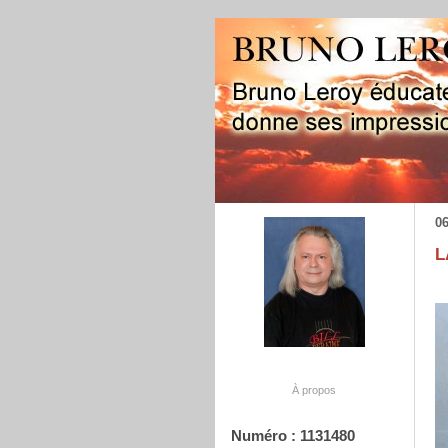
06
L
À propos
Numéro : 1131480