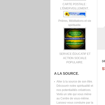
CARTE POSTALE :
L'ÉMERVEILLEMENT..
Prières, Méditations et vie
spirituelle.
SERVICE ÉDUCATIF ET
ACTION SOCIALE
04
POPULAIRE.
S
A LA SOURCE.
Aller à la source de son être.
Découvrir notre spiritualité et
nos potentialités créatrices.
Voilà un site qui vous mène
au Centre de vous-même.
Laissez-vous conduire par la