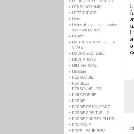
LE REGARD DE BRUNO.
L
LES BLOGS AMIS.
f
LITTÉRATURE.
a
Livre
Livres et saveurs musicales
t
de Bruno LEROY.
l
Loisirs
a
MAÎTRES A PENSER ET A
a
VIVRE.
c
MAURICE ZUNDEL.
MÉDITATIONS.
MILITANTISME.
Musique
PÉDAGOGIE.
PENSÉES
PERSONNELLES
PHILOSOPHIE
POÉSIE
POÉSIE DE L'INSTANT.
POÉSIE SPIRITUELLE.
POÉSIES SPIRITUELLES.
POLITIQUE.
21
POUR LES JEUNES.