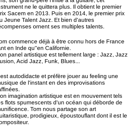
ns, son grand-père l'initie à la guitare, cet
nstrument ne le quittera plus. Il obtient le premier
rix Sacem en 2013. Puis en 2014, le premier prix
u Jeune Talent Jazz. Et bien d'autres
écompenses ornent ses multiples talents.
om commence déjà à être connu hors de France
ant en Inde qu''en Californie.
on panel artistique est tellement large : Jazz, Jazz
usion, Acid Jazz, Funk, Blues...
l est autodidacte et préfère jouer au feeling une
usique de l'instant en des improvisations
affinées.
on imagination artistique est en mouvement tels
es flots spumescents d'un océan qui déborde de
unificence. Tom nous partage son art
uitaristique, prodigieux, époustouflant dont il est le
ompositeur.