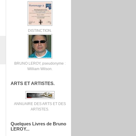
DISTINCTION.
BRUNO LEROY, pseudonyme :
William Wilson.
ARTS ET ARTISTES.
ANNUAIRE DES ARTS ET DES
ARTISTES.
Quelques Livres de Bruno
LEROY...