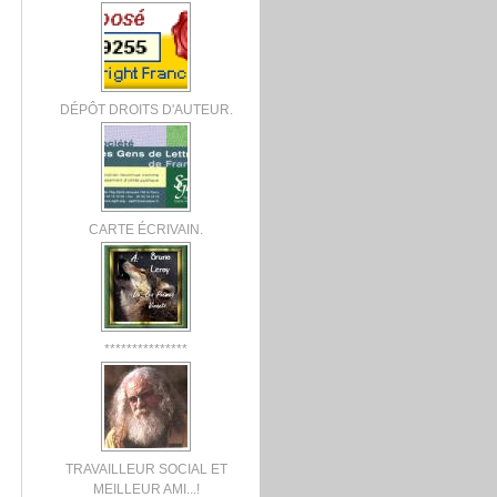
DÉPÔT DROITS D'AUTEUR.
CARTE ÉCRIVAIN.
***************
TRAVAILLEUR SOCIAL ET
MEILLEUR AMI...!