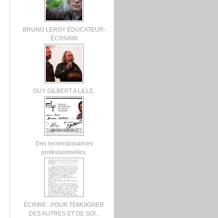
BRUNO LEROY ÉDUCATEUR-
ÉCRIVAIN
GUY GILBERT A LILLE.
Des reconnaissances
professionnelles.
ÉCRIRE...POUR TÉMOIGNER
DES AUTRES ET DE SOI...