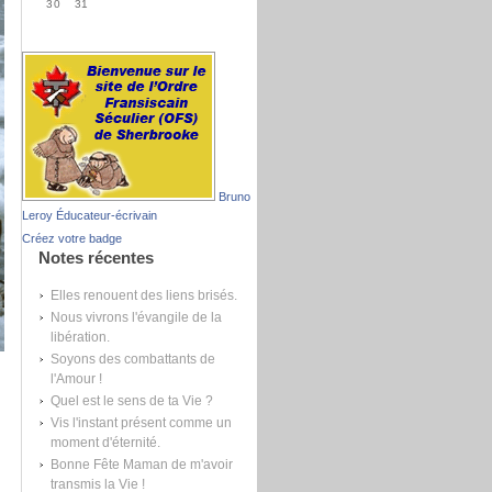
30
31
Bruno
Leroy Éducateur-écrivain
Créez votre badge
Notes récentes
Elles renouent des liens brisés.
Nous vivrons l'évangile de la
libération.
Soyons des combattants de
l'Amour !
Quel est le sens de ta Vie ?
Vis l'instant présent comme un
moment d'éternité.
Bonne Fête Maman de m'avoir
transmis la Vie !