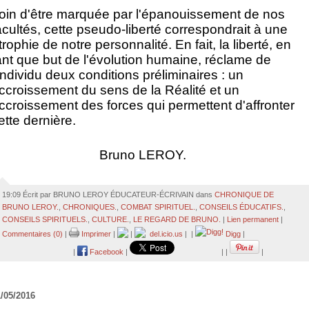
oin d'être marquée par l'épanouissement de nos
acultés, cette pseudo-liberté correspondrait à une
trophie de notre personnalité. En fait, la liberté, en
ant que but de l'évolution humaine, réclame de
'individu deux conditions préliminaires : un
ccroissement du sens de la Réalité et un
ccroissement des forces qui permettent d'affronter
ette dernière.
Bruno LEROY.
19:09 Écrit par BRUNO LEROY ÉDUCATEUR-ÉCRIVAIN dans
CHRONIQUE DE
BRUNO LEROY.
,
CHRONIQUES.
,
COMBAT SPIRITUEL.
,
CONSEILS ÉDUCATIFS.
,
CONSEILS SPIRITUELS.
,
CULTURE.
,
LE REGARD DE BRUNO.
|
Lien permanent
|
Commentaires (0)
|
Imprimer
|
|
del.icio.us
|
|
Digg
|
|
Facebook
|
|
|
|
/05/2016