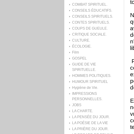
t
COMBAT SPIRITUEL.
CONSEILS ÉDUCATIFS.
N
CONSEILS SPIRITUELS.
q
CONTES SPIRITUELS.
a
COUPS DE GUEULE.
d
CRITIQUE SOCIALE.
CULTURE.
n
ÉCOLOGIE.
l
Film
GOSPEL
P
GUIDE DE VIE
c
SPIRITUELLE.
e
HOMMES POLITIQUES.
p
HUMOUR SPIRITUEL
d
Hygiène de Vie.
IMPRESSIONS
PERSONNELLES.
E
JOBS
n
LA CHARTE.
v
LA PENSÉE DU JOUR.
c
LA POÉSIE DE LA VIE
t
LA PRIÈRE DU JOUR.