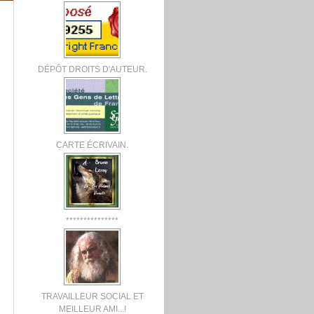
DÉPÔT DROITS D'AUTEUR.
CARTE ÉCRIVAIN.
***************
TRAVAILLEUR SOCIAL ET
MEILLEUR AMI...!