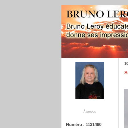
10
S
À propos
Numéro : 1131480