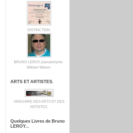
DISTINCTION.
BRUNO LEROY, pseudonyme :
William Wilson.
ARTS ET ARTISTES.
ANNUAIRE DES ARTS ET DES
ARTISTES.
Quelques Livres de Bruno
LEROY...