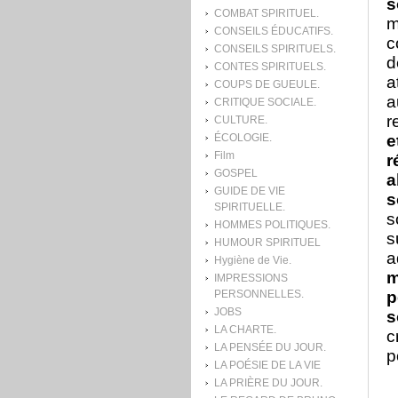
s
COMBAT SPIRITUEL.
m
CONSEILS ÉDUCATIFS.
c
CONSEILS SPIRITUELS.
d
CONTES SPIRITUELS.
a
COUPS DE GUEULE.
a
CRITIQUE SOCIALE.
r
CULTURE.
e
ÉCOLOGIE.
Film
r
GOSPEL
a
GUIDE DE VIE
s
SPIRITUELLE.
s
HOMMES POLITIQUES.
s
HUMOUR SPIRITUEL
a
Hygiène de Vie.
m
IMPRESSIONS
p
PERSONNELLES.
JOBS
s
LA CHARTE.
c
LA PENSÉE DU JOUR.
p
LA POÉSIE DE LA VIE
LA PRIÈRE DU JOUR.