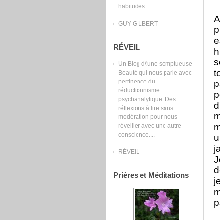
habitudes.
A
GUY GILBERT
p
e
RÉVEIL
h
s
Un Blog d\'une somptueuse
t
Beauté qui nous parle avec
pertinence du
p
réductionnisme
p
psychanalytique. Des
d
réflexions à lire sans
m
modération pour nous
m
réveiller avec une autre
conscience....
u
j
RÉVEIL
J
d
Prières et Méditations
j
m
p