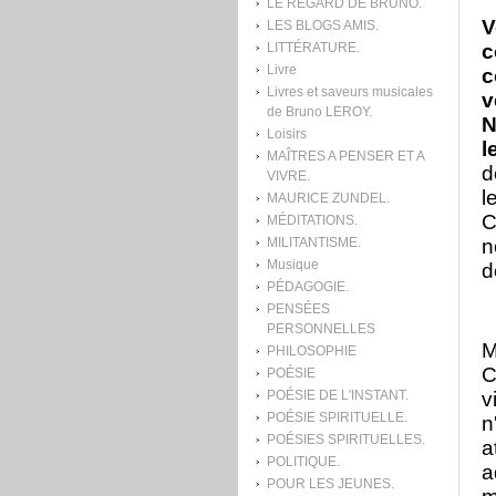
LE REGARD DE BRUNO.
V
LES BLOGS AMIS.
c
LITTÉRATURE.
Livre
c
Livres et saveurs musicales
v
de Bruno LEROY.
N
Loisirs
l
MAÎTRES A PENSER ET A
d
VIVRE.
l
MAURICE ZUNDEL.
C
MÉDITATIONS.
n
MILITANTISME.
Musique
d
PÉDAGOGIE.
PENSÉES
PERSONNELLES
M
PHILOSOPHIE
C
POÉSIE
v
POÉSIE DE L'INSTANT.
POÉSIE SPIRITUELLE.
n
POÉSIES SPIRITUELLES.
a
POLITIQUE.
a
POUR LES JEUNES.