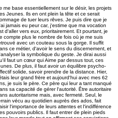
e me base essentiellement sur le désir, les projets
es Jeunes. Ils en ont plein la tête et ce serait
ommage de tuer leurs rêves. Je puis dire que je
'ai jamais eu peur car, j'estime que ma vocation
st d'aller vers eux, prioritairement. Et pourtant, je
e compte plus le nombre de fois où je me suis
etrouvé avec un couteau sous la gorge. Il suffit
ans ce métier, d'avoir le sens du discernement, et
'analyser la symbolique du geste. Je dirai aussi
u'il faut un cœur qui Aime par dessus tout, ces
eunes. De plus, il faut avoir un équilibre psycho-
ffectif solide, savoir prendre de la distance. Hier,
'étais leur grand frère et aujourd'hui avec mes 6
2
ns, je suis le père. Ce père qui leur a tant manqué
ans sa capacité de gérer l'autorité. Être autoritaire
ans autoritarisme mais, avec fermeté. Seul, le
errain vécu au quotidien auprès des ados, fait
aisir l'importance de leurs attentes et l'indifférence
es pouvoirs publics. Il faut entrer de plein pieds