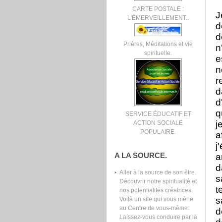
CARTE POSTALE :
J
L'ÉMERVEILLEMENT..
d
d
Prières, Méditations et vie
n
spirituelle.
e
n
r
d
d
q
SERVICE ÉDUCATIF ET
j
ACTION SOCIALE
POPULAIRE.
a
j
a
A LA SOURCE.
d
Aller à la source de son être.
s
Découvrir notre spiritualité et
t
nos potentialités créatrices.
s
Voilà un site qui vous mène
au Centre de vous-même.
d
Laissez-vous conduire par la