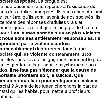
ociété aseptisée.
La drogue est
alheureusement une réponse à l'existence de
ons des adultes amorphes. Ils nous crient du fond
e leur être, qu'ils sont l'avenir de nos sociétés. Ils
ttendent des réponses d'adultes vrais et
uthentiques. Ils n'ont que le langage de bois en
etour.
Les jeunes sont de plus en plus violents
t nous sommes entièrement responsables. Ils
épondent par la violence parfois
bominablement destructrice face à une
ociété qui les violente constamment...
Nos
ociétés libérales où les gagnants prennent le pas
ur les perdants, fragilisent le psychisme de nos
dos.
Il ne faut pas s'étonner que la cause de
ortalité prioritaire soit, le suicide. Que
ensons-nous faire pour endiguer ce malaise
ocial ?
Avant de les juger, cherchons la part de
ristal qui les habite, pour mettre à profit leurs
otentialités.