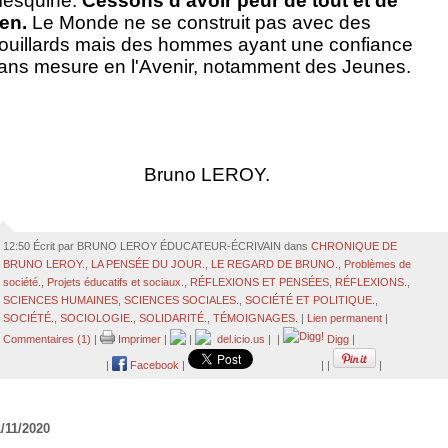
esquine.
Cessons d'avoir peur de tout et de
ien.
Le Monde ne se construit pas avec des
rouillards mais des hommes ayant une confiance
ans mesure en l'Avenir, notamment des Jeunes.
Bruno LEROY.
12:50 Écrit par BRUNO LEROY ÉDUCATEUR-ÉCRIVAIN dans
CHRONIQUE DE
BRUNO LEROY.
,
LA PENSÉE DU JOUR.
,
LE REGARD DE BRUNO.
,
Problèmes de
société.
,
Projets éducatifs et sociaux.
,
RÉFLEXIONS ET PENSÉES
,
RÉFLEXIONS.
,
SCIENCES HUMAINES
,
SCIENCES SOCIALES.
,
SOCIÉTÉ ET POLITIQUE.
,
SOCIÉTÉ.
,
SOCIOLOGIE.
,
SOLIDARITÉ.
,
TÉMOIGNAGES.
|
Lien permanent
|
Commentaires (1)
|
Imprimer
|
|
del.icio.us
|
|
Digg
|
|
Facebook
|
|
|
|
/11/2020