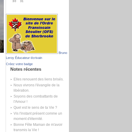
30
31
Bruno
Leroy Éducateur-écrivain
Créez votre badge
Notes récentes
Elles renouent des liens brisés.
Nous vivrons l'évangile de la
libération.
Soyons des combattants de
l'Amour !
Quel est le sens de ta Vie ?
Vis l'instant présent comme un
moment d'éternité.
Bonne Fête Maman de m'avoir
transmis la Vie !