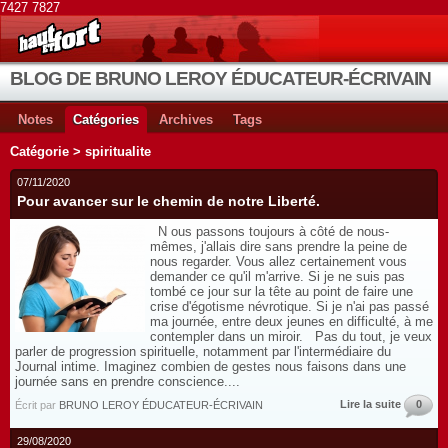
7427 7827
BLOG DE BRUNO LEROY ÉDUCATEUR-ÉCRIVAIN
Notes
Catégories
Archives
Tags
Catégorie > spiritualite
07/11/2020
Pour avancer sur le chemin de notre Liberté.
N ous passons toujours à côté de nous-
mêmes, j'allais dire sans prendre la peine de
nous regarder. Vous allez certainement vous
demander ce qu'il m'arrive. Si je ne suis pas
tombé ce jour sur la tête au point de faire une
crise d'égotisme névrotique. Si je n'ai pas passé
ma journée, entre deux jeunes en difficulté, à me
contempler dans un miroir. Pas du tout, je veux
parler de progression spirituelle, notamment par l'intermédiaire du
Journal intime. Imaginez combien de gestes nous faisons dans une
journée sans en prendre conscience....
Lire la suite
0
Écrit par
BRUNO LEROY ÉDUCATEUR-ÉCRIVAIN
29/08/2020