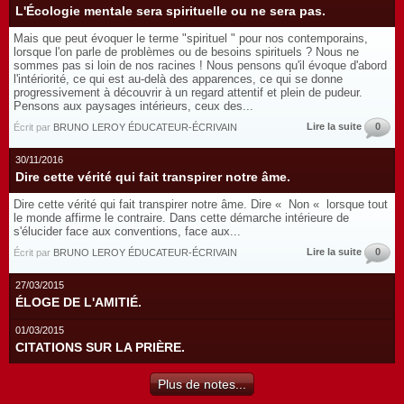
L'Écologie mentale sera spirituelle ou ne sera pas.
Mais que peut évoquer le terme "spirituel " pour nos contemporains,
lorsque l'on parle de problèmes ou de besoins spirituels ? Nous ne
sommes pas si loin de nos racines ! Nous pensons qu'il évoque d'abord
l'intériorité, ce qui est au-delà des apparences, ce qui se donne
progressivement à découvrir à un regard attentif et plein de pudeur.
Pensons aux paysages intérieurs, ceux des...
Lire la suite
0
Écrit par
BRUNO LEROY ÉDUCATEUR-ÉCRIVAIN
30/11/2016
Dire cette vérité qui fait transpirer notre âme.
Dire cette vérité qui fait transpirer notre âme. Dire « Non « lorsque tout
le monde affirme le contraire. Dans cette démarche intérieure de
s'élucider face aux conventions, face aux...
Lire la suite
0
Écrit par
BRUNO LEROY ÉDUCATEUR-ÉCRIVAIN
27/03/2015
ÉLOGE DE L'AMITIÉ.
01/03/2015
CITATIONS SUR LA PRIÈRE.
Plus de notes...