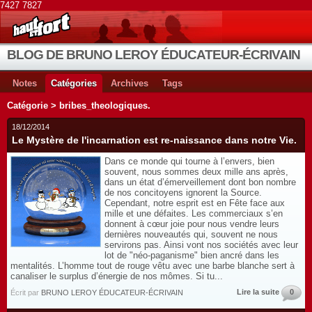
7427 7827
BLOG DE BRUNO LEROY ÉDUCATEUR-ÉCRIVAIN
Notes
Catégories
Archives
Tags
Catégorie > bribes_theologiques.
18/12/2014
Le Mystère de l'incarnation est re-naissance dans notre Vie.
Dans ce monde qui tourne à l’envers, bien
souvent, nous sommes deux mille ans après,
dans un état d’émerveillement dont bon nombre
de nos concitoyens ignorent la Source.
Cependant, notre esprit est en Fête face aux
mille et une défaites. Les commerciaux s’en
donnent à cœur joie pour nous vendre leurs
dernières nouveautés qui, souvent ne nous
servirons pas. Ainsi vont nos sociétés avec leur
lot de "néo-paganisme" bien ancré dans les
mentalités. L’homme tout de rouge vêtu avec une barbe blanche sert à
canaliser le surplus d’énergie de nos mômes. Si tu...
Lire la suite
0
Écrit par
BRUNO LEROY ÉDUCATEUR-ÉCRIVAIN