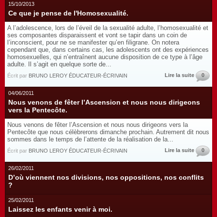
15/10/2013
Ce que je pense de l'Homosexualité.
A l’adolescence, lors de l’éveil de la sexualité adulte, l’homosexualité et
ses composantes disparaissent et vont se tapir dans un coin de
l’inconscient, pour ne se manifester qu’en filigrane. On notera
cependant que, dans certains cas, les adolescents ont des expériences
homosexuelles, qui n’entraînent aucune disposition de ce type à l’âge
adulte. Il s’agit en quelque sorte de...
Lire la suite
0
Écrit par
BRUNO LEROY ÉDUCATEUR-ÉCRIVAIN
04/06/2011
Nous venons de fêter l’Ascension et nous nous dirigeons
vers la Pentecôte.
Nous venons de fêter l’Ascension et nous nous dirigeons vers la
Pentecôte que nous célèbrerons dimanche prochain. Autrement dit nous
sommes dans le temps de l’attente de la réalisation de la...
Lire la suite
0
Écrit par
BRUNO LEROY ÉDUCATEUR-ÉCRIVAIN
26/02/2011
D’où viennent nos divisions, nos oppositions, nos conflits
?
25/02/2011
Laissez les enfants venir à moi.