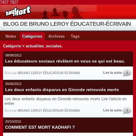
7427 7827
BLOG DE BRUNO LEROY ÉDUCATEUR-ÉCRIVAIN
Notes
Catégories
Archives
Tags
Catégorie > actualites_sociales.
08/08/2012
Les éducateurs sociaux révèlent en vous ce qui est beau.
Lire la suite
0
Écrit par
BRUNO LEROY ÉDUCATEUR-ÉCRIVAIN
26/06/2012
Les deux enfants disparus en Gironde retrouvés morts
Les deux enfants disparus en Gironde retrouvés morts Lire l'article en
entier
Lire la suite
0
Écrit par
BRUNO LEROY ÉDUCATEUR-ÉCRIVAIN
20/10/2011
COMMENT EST MORT KADHAFI ?