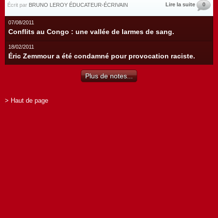
Lire la suite
0
Écrit par
BRUNO LEROY ÉDUCATEUR-ÉCRIVAIN
07/08/2011
Conflits au Congo : une vallée de larmes de sang.
18/02/2011
Éric Zemmour a été condamné pour provocation raciste.
Plus de notes...
> Haut de page